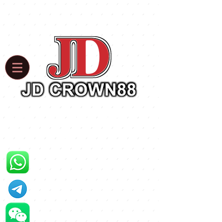
Tapak Permainan Pilihan
Anda