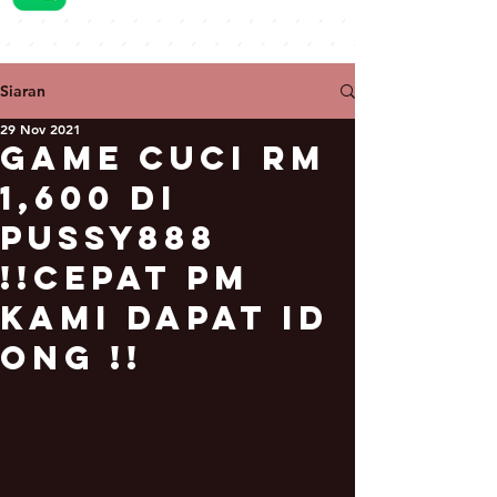
Siaran
29 Nov 2021
GAME CUCI RM
1,600 Di
Pussy888
!!CEPAT PM
KAMI DAPAT ID
ONG !!