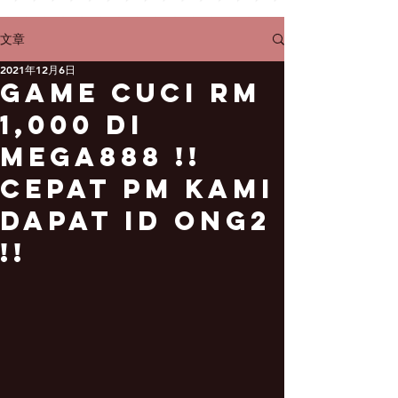
文章
2021年12月6日
Game Cuci RM
1,000 Di
Mega888 !!
CEPAT PM KAMI
DAPAT ID ONG2
!!